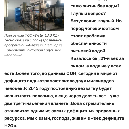
свою жизнь без воды?
Глупый вопрос?
Безусловно, глупый. Но
перед человечеством
Программа ТОО «Water LAB KZ»
стоит проблема
тесно связана с государственной
обеспеченности
программой «Акбулак». Цель одна
– обеспечить питьевой водой все
питьевой водой.
население
Казалось бы, 21-й век за
окном, а вода не у всех
есть. Более того, по данным ООН, сегодня в мире от
дефицита воды страдают около двух миллиардов
человек. К 2015 году постоянную нехватку будет
испытывать половина, а еще через десять лет – уже
две трети населения планеты. Вода стремительно
становится одним из самых дефицитных природных
ресурсов. Мы с вами, господа, живем в «век дефицита
Н2О».