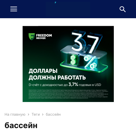
На главную
Теги
бассейн
бассейн