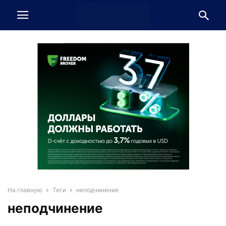
На главную
Теги
неподчинение
неподчинение