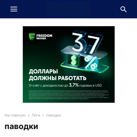
На главную
Теги
паводки
паводки