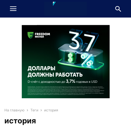
На главную
Теги
история
история