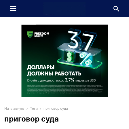
На главную
Теги
приговор суда
приговор суда