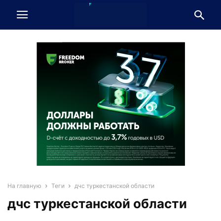
На главную
Теги
дчс туркестанской области
дчс туркестанской области