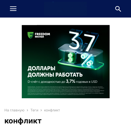
На главную
Теги
конфликт
конфликт