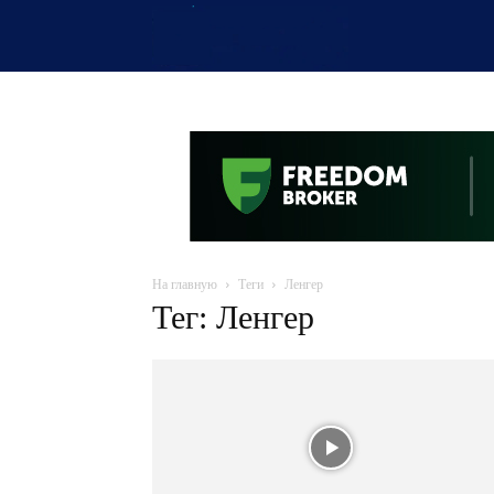
OTYRAR
На главную
Теги
Ленгер
Тег: Ленгер