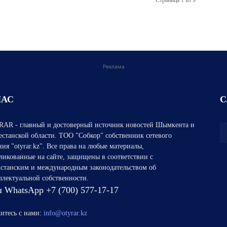
Страница 1 из 9
Реклама
НАС
С
AR - главный и достоверный источник новостей Шымкента и
естанской области. ТОО "Собкор" собственник сетевого
ния "otyrar.kz". Все права на любые материалы,
ликованные на сайте, защищены в соответствии с
хстанским и международным законодательством об
ллектуальной собственности.
 WhatsApp +7 (700) 577-17-17
итесь с нами:
info@otyrar.kz