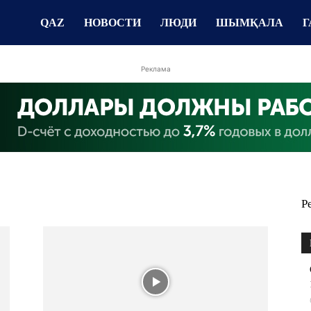
QAZ
НОВОСТИ
ЛЮДИ
ШЫМҚАЛА
Г
Реклама
Р