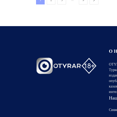
1
2
3
9
О 
OTYR
Турк
изда
опуб
каза
инте
Наш
Свяж