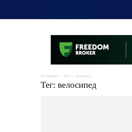
OTYRAR
На главную
Теги
велосипед
Тег: велосипед