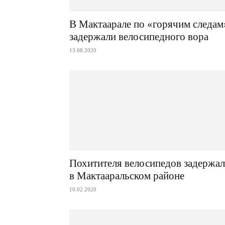
В Мактаарале по «горячим следам
задержали велосипедного вора
13.08.2020
Похитителя велосипедов задержа
в Мактааральском районе
10.02.2020