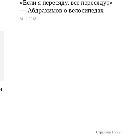
«Если я пересяду, все пересядут»
— Абдрахимов о велосипедах
28.11.2018
и
Страница 1 из 2