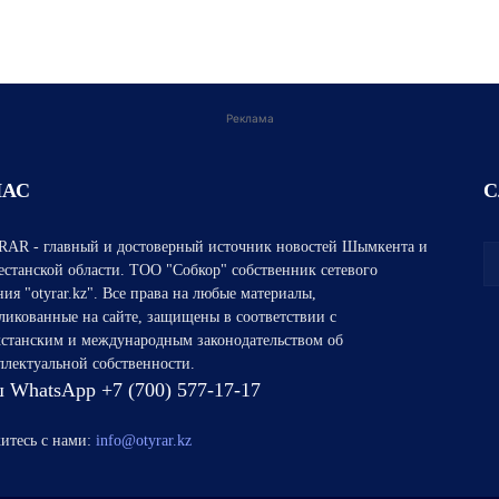
Реклама
НАС
С
AR - главный и достоверный источник новостей Шымкента и
естанской области. ТОО "Собкор" собственник сетевого
ния "otyrar.kz". Все права на любые материалы,
ликованные на сайте, защищены в соответствии с
хстанским и международным законодательством об
ллектуальной собственности.
 WhatsApp +7 (700) 577-17-17
итесь с нами:
info@otyrar.kz