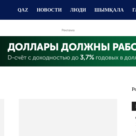
QAZ
НОВОСТИ
ЛЮДИ
ШЫМҚАЛА
Г
Реклама
Р