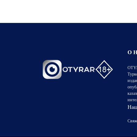
О 
OTYR
Турк
изда
опуб
каза
инте
Наш
Свяж