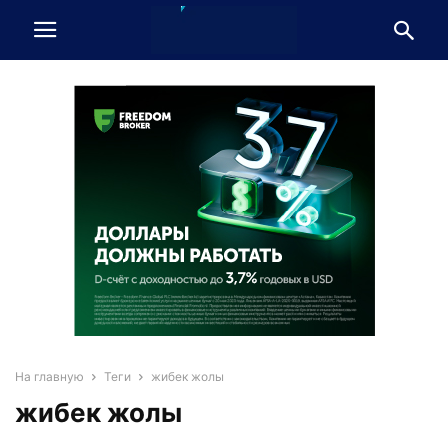
На главную
Теги
жибек жолы
жибек жолы