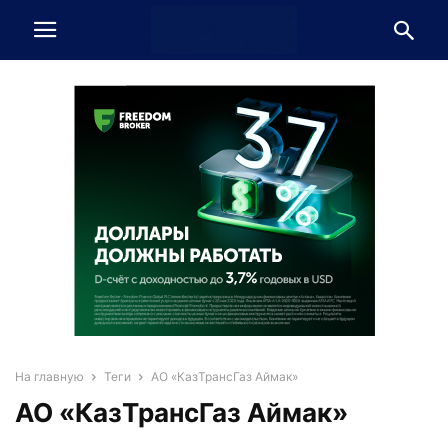
На главную
Теги
АО «КазТрансГаз Аймак»
АО «КазТрансГаз Аймак»