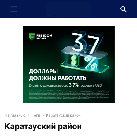
На главную
Теги
Каратауский район
Каратауский район