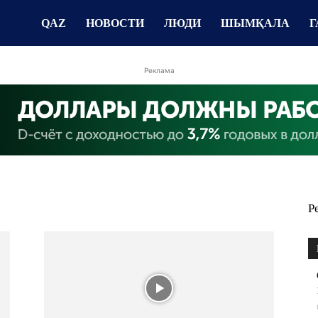
QAZ
НОВОСТИ
ЛЮДИ
ШЫМҚАЛА
Г
Реклама
Р