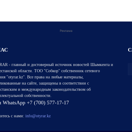
Реклама
НАС
С
AR - главный и достоверный источник новостей Шымкента и
естанской области. ТОО "Собкор" собственник сетевого
ния "otyrar.kz". Все права на любые материалы,
ликованные на сайте, защищены в соответствии с
хстанским и международным законодательством об
ллектуальной собственности.
 WhatsApp +7 (700) 577-17-17
итесь с нами:
info@otyrar.kz