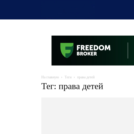
OTYRAR
На главную
Теги
права детей
Тег: права детей