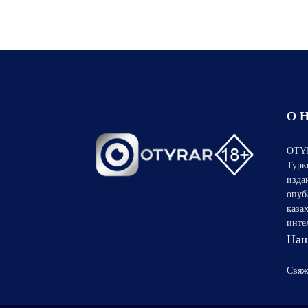
О 
OTYR
Турк
изда
опуб
каза
инте
Наш
Свяж